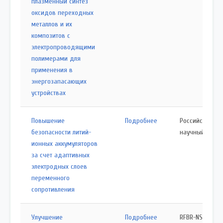
плазменный синтез
оксидов переходных
металлов и их
композитов с
электропроводящими
полимерами для
применения в
энергозапасающих
устройствах
Повышение
Подробнее
Российский
безопасности литий-
научный фонд
ионных аккумуляторов
за счет адаптивных
электродных слоев
переменного
сопротивления
Улучшение
Подробнее
RFBR-NSFC