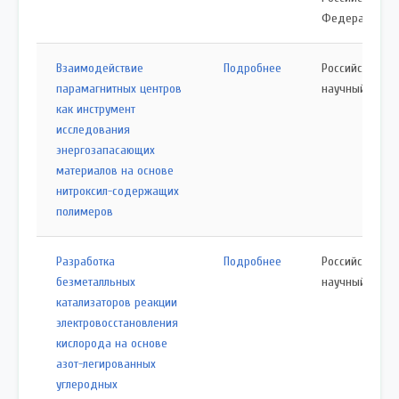
Федерации
Взаимодействие
Подробнее
Российский
парамагнитных центров
научный фонд
как инструмент
исследования
энергозапасающих
материалов на основе
нитроксил-содержащих
полимеров
Разработка
Подробнее
Российский
безметалльных
научный фонд
катализаторов реакции
электровосстановления
кислорода на основе
азот-легированных
углеродных