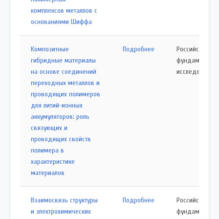
комплексов металлов с
основаниями Шиффа
Композитные
Подробнее
Российский ф
гибридные материалы
фундаменталь
на основе соединений
исследований
переходных металлов и
проводящих полимеров
для литий-ионных
аккумуляторов: роль
связующих и
проводящих свойств
полимера в
характеристике
материалов
Взаимосвязь структуры
Подробнее
Российский ф
и электрохимических
фундаменталь