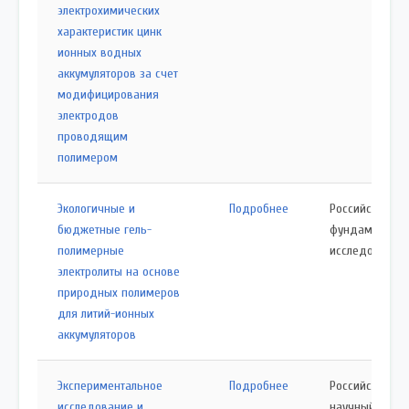
электрохимических
характеристик цинк
ионных водных
аккумуляторов за счет
модифицирования
электродов
проводящим
полимером
Экологичные и
Подробнее
Российский ф
бюджетные гель-
фундаменталь
полимерные
исследований
электролиты на основе
природных полимеров
для литий-ионных
аккумуляторов
Экспериментальное
Подробнее
Российский
исследование и
научный фонд