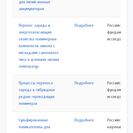
для литий-ионных
аккумуляторов
Перенос заряда и
Подробнее
Российский ф
энергозапасающие
фундаменталь
свойства полимерных
исследований
комплексов никеля с
лигандами саленового
типа в условиях низких
температур
Процессы переноса
Подробнее
Российский ф
заряда в гибридных
фундаменталь
редокс-проводящих
исследований
полимерах
Сульфированные
Подробнее
Российский
поликатехолы для
научный фонд