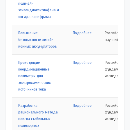
поли-3,4-
этилендиокситиофена и
оксида вольфрама
Повышение
Подробнее
Российский
безопасности литий-
научный фонд
ионных аккумуляторов
Проводящие
Подробнее
Российский ф
координационные
фундаменталь
полимеры для
исследований
электрохимических
источников тока
Разработка
Подробнее
Российский ф
рационального метода
фундаменталь
поиска стабильных
исследований
полимерных