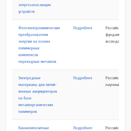
энергозапасающих
устройств
Фотоэлектрохимические
Подробнее
Российский ф
преобразователи
фундаменталь
энергии на основе
исследований
полимерных
комплексов
переходных металлов
Электродные
Подробнее
Российский
материалы для литий-
научный фонд
ионных аккумуляторов
на базе
металлорганических
полимеров
Нанокомпозитные
Подробнее
Российский ф