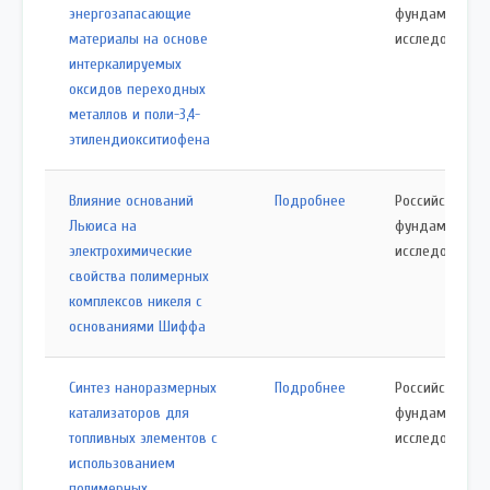
энергозапасающие
фундаменталь
материалы на основе
исследований
интеркалируемых
оксидов переходных
металлов и поли-3,4-
этилендиокситиофена
Влияние оснований
Подробнее
Российский ф
Льюиса на
фундаменталь
электрохимические
исследований
свойства полимерных
комплексов никеля с
основаниями Шиффа
Синтез наноразмерных
Подробнее
Российский ф
катализаторов для
фундаменталь
топливных элементов с
исследований
использованием
полимерных