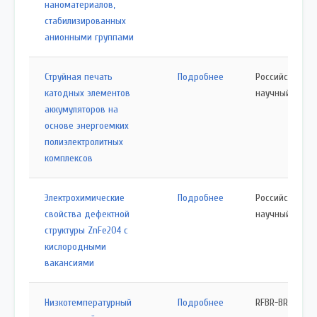
наноматериалов,
стабилизированных
анионными группами
Струйная печать
Подробнее
Российский
катодных элементов
научный фонд
аккумуляторов на
основе энергоемких
полиэлектролитных
комплексов
Электрохимические
Подробнее
Российский
свойства дефектной
научный фонд
структуры ZnFe2O4 с
кислородными
вакансиями
Низкотемпературный
Подробнее
RFBR-BRFFR