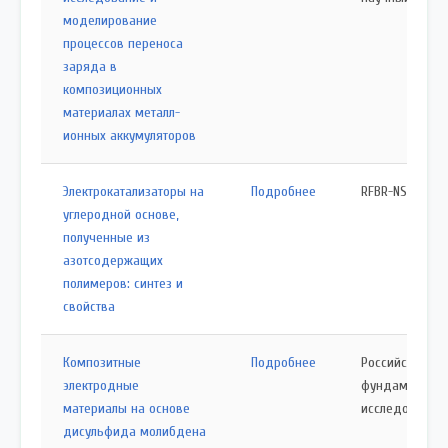
моделирование
процессов переноса
заряда в
композиционных
материалах металл-
ионных аккумуляторов
Электрокатализаторы на
Подробнее
RFBR-NSFC
углеродной основе,
полученные из
азотсодержащих
полимеров: синтез и
свойства
Композитные
Подробнее
Российский ф
электродные
фундаменталь
материалы на основе
исследований
дисульфида молибдена