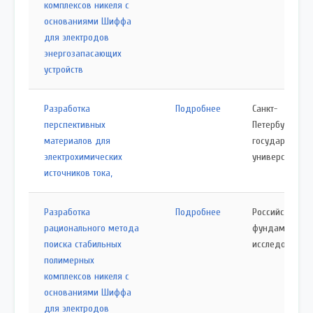
комплексов никеля с
основаниями Шиффа
для электродов
энергозапасающих
устройств
Разработка
Подробнее
Санкт-
перспективных
Петербургский
материалов для
государствен
электрохимических
университет
источников тока,
Разработка
Подробнее
Российский ф
рационального метода
фундаменталь
поиска стабильных
исследований
полимерных
комплексов никеля с
основаниями Шиффа
для электродов