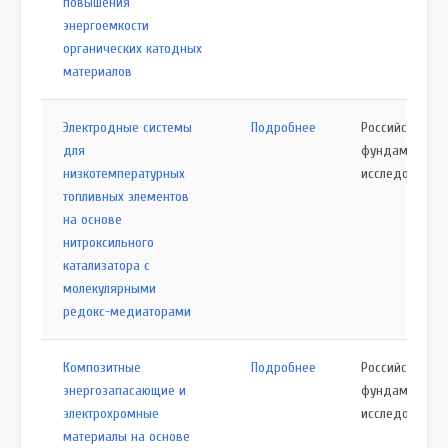
повышения
энергоемкости
органических катодных
материалов
Электродные системы
Подробнее
Российский ф
для
фундаменталь
низкотемпературных
исследований
топливных элементов
на основе
нитроксильного
катализатора с
молекулярными
редокс-медиаторами
Композитные
Подробнее
Российский ф
энергозапасающие и
фундаменталь
электрохромные
исследований
материалы на основе