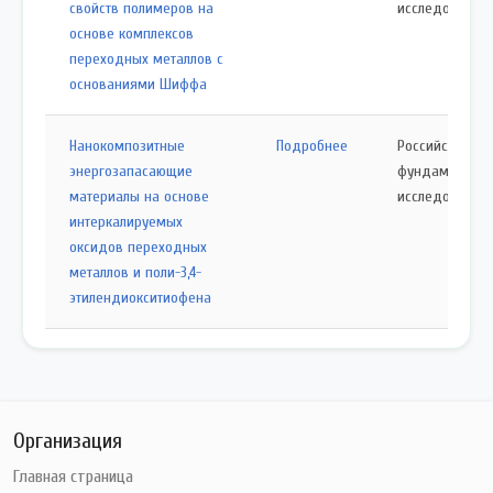
свойств полимеров на
исследований
основе комплексов
переходных металлов с
основаниями Шиффа
Нанокомпозитные
Подробнее
Российский ф
энергозапасающие
фундаменталь
материалы на основе
исследований
интеркалируемых
оксидов переходных
металлов и поли-3,4-
этилендиокситиофена
Организация
Главная страница