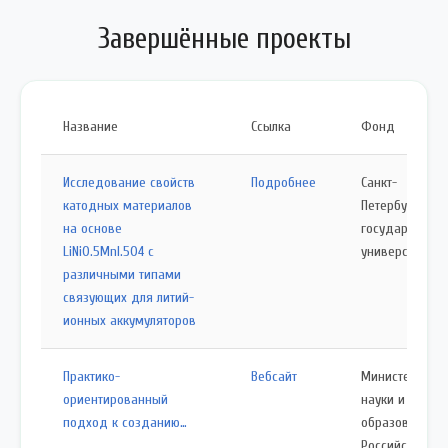
Завершённые проекты
Название
Ссылка
Фонд
Исследование свойств
Подробнее
Санкт-
катодных материалов
Петербургский
на основе
государствен
LiNi0.5Mnl.504 с
университет
различными типами
связующих для литий-
ионных аккумуляторов
Практико-
Вебсайт
Министерство
ориентированный
науки и высше
подход к созданию…
образования
Российской