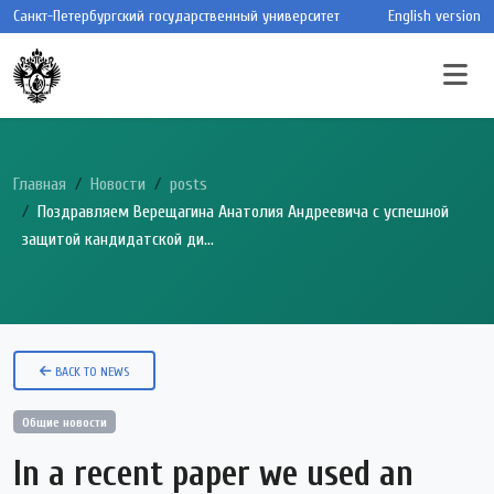
Skip to main content
Санкт-Петербургский государственный университет
English version
Главная
Новости
posts
Поздравляем Верещагина Анатолия Андреевича с успешной
защитой кандидатской ди...
BACK TO NEWS
Общие новости
In a recent paper we used an