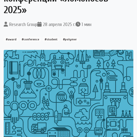
2025»
Research Group
28 апреля 2025 г.
1 мин
#award
#conference
#student
#polymer